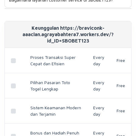
dengan fitur menarik yang membuat permainan lebih
variatif.
SBOBET123 memiliki layanan customer service yang
responsif dan siap membantu pemain kapan saja jika ada
kendala.
Keunggulan https://braviconk-
aaaclan.agrayabahtera7.workers.dev/?
id_ID=SBOBET123
Proses Transaksi Super
Every
Free
Cepat dan Efisien
day
Pilihan Pasaran Toto
Every
Free
Togel Lengkap
day
Sistem Keamanan Modern
Every
Free
dan Terjamin
day
Bonus dan Hadiah Penuh
Every
Free