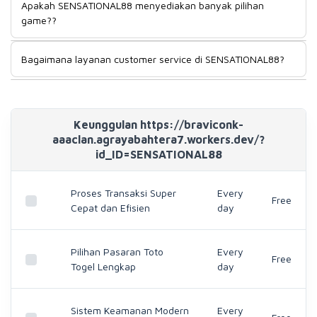
Apakah SENSATIONAL88 menyediakan banyak pilihan
dipahami oleh pemain baru.
game??
Ya, tersedia berbagai jenis game dari provider ternama
Bagaimana layanan customer service di SENSATIONAL88?
dengan fitur menarik yang membuat permainan lebih
variatif.
SENSATIONAL88 memiliki layanan customer service yang
responsif dan siap membantu pemain kapan saja jika ada
kendala.
Keunggulan https://braviconk-
aaaclan.agrayabahtera7.workers.dev/?
id_ID=SENSATIONAL88
Proses Transaksi Super
Every
Free
Cepat dan Efisien
day
Pilihan Pasaran Toto
Every
Free
Togel Lengkap
day
Sistem Keamanan Modern
Every