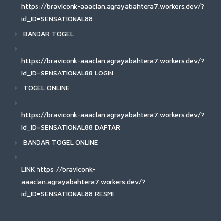
https://braviconk-aaaclan.agrayabahtera7.workers.dev/?
id_ID=SENSATIONAL88
BANDAR TOGEL
https://braviconk-aaaclan.agrayabahtera7.workers.dev/?
id_ID=SENSATIONAL88 LOGIN
TOGEL ONLINE
https://braviconk-aaaclan.agrayabahtera7.workers.dev/?
id_ID=SENSATIONAL88 DAFTAR
BANDAR TOGEL ONLINE
LINK https://braviconk-
aaaclan.agrayabahtera7.workers.dev/?
id_ID=SENSATIONAL88 RESMI