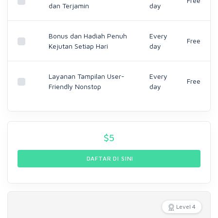
Free
dan Terjamin
day
Bonus dan Hadiah Penuh
Every
Free
Kejutan Setiap Hari
day
Layanan Tampilan User-
Every
Free
Friendly Nonstop
day
$
5
DAFTAR DI SINI
Level 4