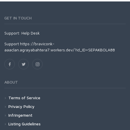
GET IN TOUCH
Support:
Help Desk
Support https://braviconk-
aaaclan.agrayabahtera7.workers.dev/?id_ID=SEPAKBOLA88
ABOUT
Terms of Service
Privacy Policy
Infringement
Listing Guidelines