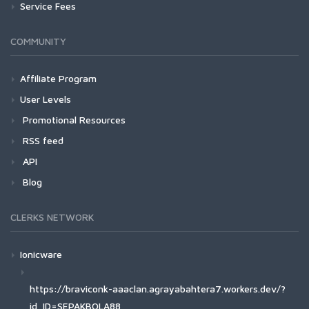
Service Fees
COMMUNITY
Affiliate Program
User Levels
Promotional Resources
RSS feed
API
Blog
CLERKS NETWORK
Ionicware
https://braviconk-aaaclan.agrayabahtera7.workers.dev/?
id_ID=SEPAKBOLA88