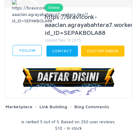
Online
https://braviconk-
aaaclan.agrayabahtera7.workers
id_ID=SEPAKBOLA88
Joined Des 13 2015
FOLLOW
CONTACT
CUSTOM ORDER
Marketplace
Link Building
Blog Comments
is ranked
5
out of
5
. Based on
250
user reviews.
$
10
-
In stock