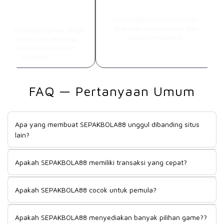
Transaksi Cepat
Sistem Stabil
Proses deposit dan withdraw
dilakukan dengan cepat dan
ainan berjalan lancar tanpa
praktis tanpa ribet.
nyak gangguan, sehingga
engalaman bermain lebih
nyaman.
FAQ — Pertanyaan Umum
Apa yang membuat SEPAKBOLA88 unggul dibanding situs
lain?
SEPAKBOLA88 menawarkan sistem yang stabil, akses
Apakah SEPAKBOLA88 memiliki transaksi yang cepat?
mudah, serta berbagai pilihan game lengkap yang membuat
pengalaman bermain lebih nyaman.
Ya, proses deposit dan withdraw di SEPAKBOLA88 tergolong
Apakah SEPAKBOLA88 cocok untuk pemula?
cepat dan praktis sehingga pemain tidak perlu menunggu
lama.
Sangat cocok, karena tampilannya user-friendly dan mudah
Apakah SEPAKBOLA88 menyediakan banyak pilihan game??
dipahami oleh pemain baru.