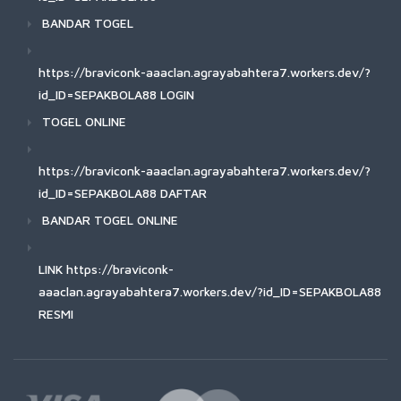
BANDAR TOGEL
https://braviconk-aaaclan.agrayabahtera7.workers.dev/?
id_ID=SEPAKBOLA88 LOGIN
TOGEL ONLINE
https://braviconk-aaaclan.agrayabahtera7.workers.dev/?
id_ID=SEPAKBOLA88 DAFTAR
BANDAR TOGEL ONLINE
LINK https://braviconk-
aaaclan.agrayabahtera7.workers.dev/?id_ID=SEPAKBOLA88
RESMI