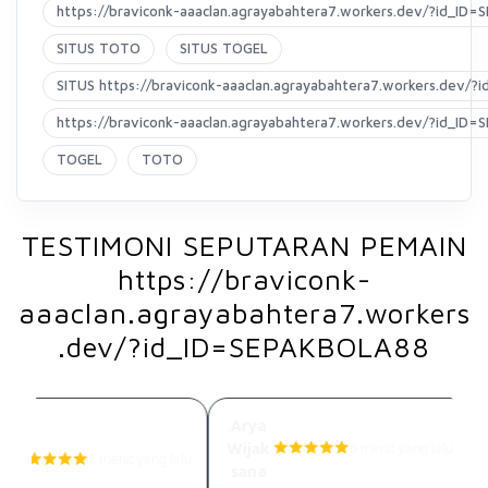
https://braviconk-aaaclan.agrayabahtera7.workers.dev/?id_ID
SITUS TOTO
SITUS TOGEL
SITUS https://braviconk-aaaclan.agrayabahtera7.workers.dev/
https://braviconk-aaaclan.agrayabahtera7.workers.dev/?id_I
TOGEL
TOTO
TESTIMONI SEPUTARAN PEMAIN
https://braviconk-
aaaclan.agrayabahtera7.workers
.dev/?id_ID=SEPAKBOLA88
n
Arya
Wijak
6 menit yang lalu
1 menit yang lalu
m
sana