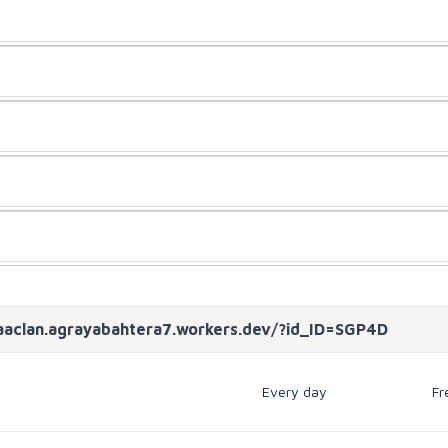
ta berbagai pilihan game lengkap yang membuat pengalaman bermain 
t dan praktis sehingga pemain tidak perlu menunggu lama.
h dipahami oleh pemain baru.
ngan fitur menarik yang membuat permainan lebih variatif.
dan siap membantu pemain kapan saja jika ada kendala.
aaclan.agrayabahtera7.workers.dev/?id_ID=SGP4D
Every day
Fr