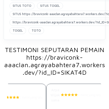
SITUS TOTO
SITUS TOGEL
SITUS https://braviconk-aaaclan.agrayabahtera7.workers.dev/?
https://braviconk-aaaclan.agrayabahtera7.workers.dev/?id_ID
TOGEL
TOTO
TESTIMONI SEPUTARAN PEMAIN
https://braviconk-
aaaclan.agrayabahtera7.workers
.dev/?id_ID=SIKAT4D
n
Arya
Wijak
6 menit yang lalu
1 menit yang lalu
m
sana
Transaksi Cepat