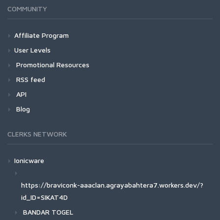
COMMUNITY
Affiliate Program
User Levels
Promotional Resources
RSS feed
API
Blog
CLERKS NETWORK
Ionicware
https://braviconk-aaaclan.agrayabahtera7.workers.dev/?
id_ID=SIKAT4D
BANDAR TOGEL