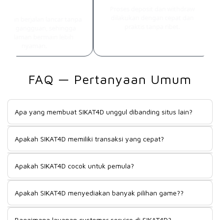
Sistem Stabil
Proses deposit dan withdraw
dilakukan dengan cepat dan
ainan berjalan lancar tanpa
praktis tanpa ribet.
nyak gangguan, sehingga
engalaman bermain lebih
nyaman.
FAQ — Pertanyaan Umum
Apa yang membuat SIKAT4D unggul dibanding situs lain?
SIKAT4D menawarkan sistem yang stabil, akses mudah,
Apakah SIKAT4D memiliki transaksi yang cepat?
serta berbagai pilihan game lengkap yang membuat
pengalaman bermain lebih nyaman.
Ya, proses deposit dan withdraw di SIKAT4D tergolong cepat
Apakah SIKAT4D cocok untuk pemula?
dan praktis sehingga pemain tidak perlu menunggu lama.
Sangat cocok, karena tampilannya user-friendly dan mudah
Apakah SIKAT4D menyediakan banyak pilihan game??
dipahami oleh pemain baru.
Ya, tersedia berbagai jenis game dari provider ternama
Bagaimana layanan customer service di SIKAT4D?