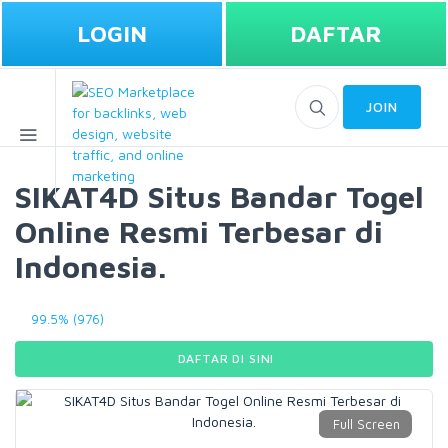
LOGIN
DAFTAR
JOIN
SIKAT4D Situs Bandar Togel
Online Resmi Terbesar di
Indonesia.
99.5% (976)
DAFTAR DI SINI