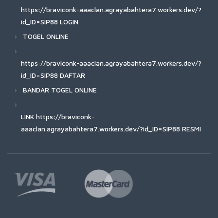
https://braviconk-aaaclan.agrayabahtera7.workers.dev/?
id_ID=SIP88 LOGIN
TOGEL ONLINE
https://braviconk-aaaclan.agrayabahtera7.workers.dev/?
id_ID=SIP88 DAFTAR
BANDAR TOGEL ONLINE
LINK https://braviconk-
aaaclan.agrayabahtera7.workers.dev/?id_ID=SIP88 RESMI