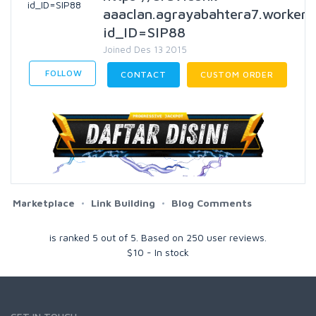
aaaclan.agrayabahtera7.workers
id_ID=SIP88
Joined Des 13 2015
FOLLOW
CONTACT
CUSTOM ORDER
Marketplace
Link Building
Blog Comments
is ranked
5
out of
5
. Based on
250
user reviews.
$
10
-
In stock