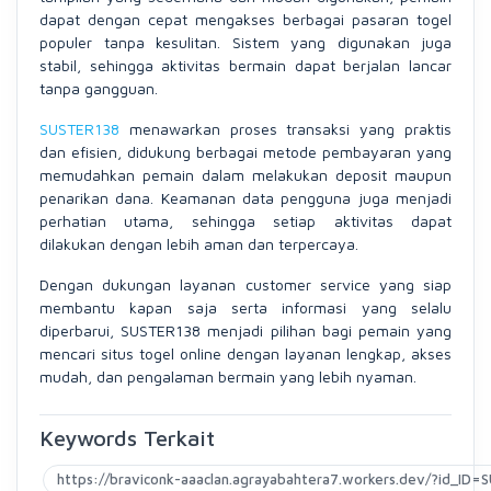
dapat dengan cepat mengakses berbagai pasaran togel
populer tanpa kesulitan. Sistem yang digunakan juga
stabil, sehingga aktivitas bermain dapat berjalan lancar
tanpa gangguan.
SUSTER138
menawarkan proses transaksi yang praktis
dan efisien, didukung berbagai metode pembayaran yang
memudahkan pemain dalam melakukan deposit maupun
penarikan dana. Keamanan data pengguna juga menjadi
perhatian utama, sehingga setiap aktivitas dapat
dilakukan dengan lebih aman dan terpercaya.
Dengan dukungan layanan customer service yang siap
membantu kapan saja serta informasi yang selalu
diperbarui, SUSTER138 menjadi pilihan bagi pemain yang
mencari situs togel online dengan layanan lengkap, akses
mudah, dan pengalaman bermain yang lebih nyaman.
Keywords Terkait
https://braviconk-aaaclan.agrayabahtera7.workers.dev/?id_ID=