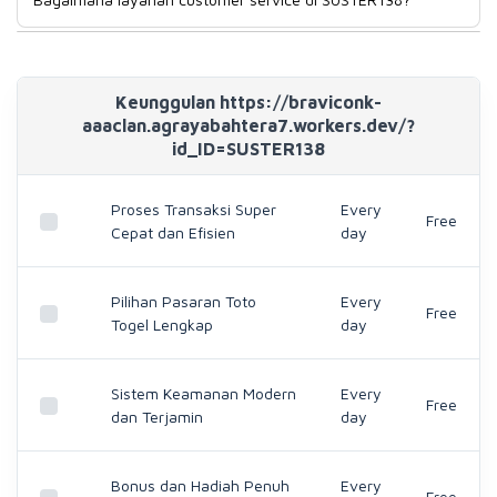
dengan fitur menarik yang membuat permainan lebih
variatif.
SUSTER138 memiliki layanan customer service yang
responsif dan siap membantu pemain kapan saja jika ada
kendala.
Keunggulan https://braviconk-
aaaclan.agrayabahtera7.workers.dev/?
id_ID=SUSTER138
Proses Transaksi Super
Every
Free
Cepat dan Efisien
day
Pilihan Pasaran Toto
Every
Free
Togel Lengkap
day
Sistem Keamanan Modern
Every
Free
dan Terjamin
day
Bonus dan Hadiah Penuh
Every
Free