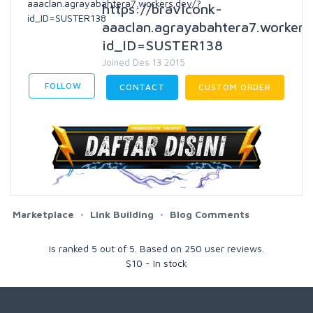
https://braviconk-
aaaclan.agrayabahtera7.workers
id_ID=SUSTER138
Joined Des 13 2015
FOLLOW
CONTACT
CUSTOM ORDER
Marketplace
Link Building
Blog Comments
is ranked
5
out of
5
. Based on
250
user reviews.
$
10
-
In stock