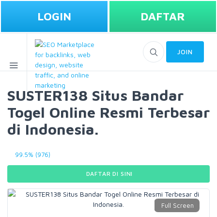
LOGIN
DAFTAR
JOIN
SUSTER138 Situs Bandar
Togel Online Resmi Terbesar
di Indonesia.
99.5% (976)
DAFTAR DI SINI