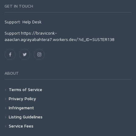
GET IN TOUCH
Support:
Help Desk
Support https://braviconk-
aaaclan.agrayabahtera7.workers.dev/?id_ID=SUSTER138
ABOUT
Terms of Service
Privacy Policy
Infringement
Listing Guidelines
Service Fees