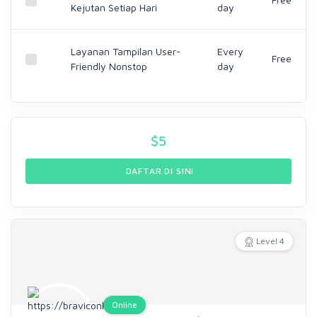
Kejutan Setiap Hari
day
Layanan Tampilan User-
Every
Free
Friendly Nonstop
day
$
5
DAFTAR DI SINI
Level 4
Online