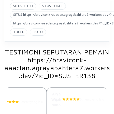
SITUS TOTO
SITUS TOGEL
SITUS https://braviconk-aaaclan.agrayabahtera7.workers.dev/?
https://braviconk-aaaclan.agrayabahtera7.workers.dev/?id_ID
TOGEL
TOTO
TESTIMONI SEPUTARAN PEMAIN
https://braviconk-
aaaclan.agrayabahtera7.workers
.dev/?id_ID=SUSTER138
Arya
R
Wijak
6 menit yang lalu
1 menit yang lalu
sana
S
Transaksi Cepat