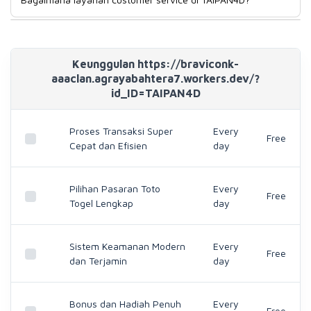
dengan fitur menarik yang membuat permainan lebih
variatif.
TAIPAN4D memiliki layanan customer service yang responsif
dan siap membantu pemain kapan saja jika ada kendala.
Keunggulan https://braviconk-
aaaclan.agrayabahtera7.workers.dev/?
id_ID=TAIPAN4D
Proses Transaksi Super
Every
Free
Cepat dan Efisien
day
Pilihan Pasaran Toto
Every
Free
Togel Lengkap
day
Sistem Keamanan Modern
Every
Free
dan Terjamin
day
Bonus dan Hadiah Penuh
Every
Free