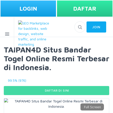
LOGIN
DAFTAR
JOIN
TAIPAN4D Situs Bandar
Togel Online Resmi Terbesar
di Indonesia.
99.5% (976)
DAFTAR DI SINI