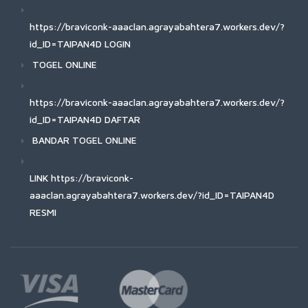
https://braviconk-aaaclan.agrayabahtera7.workers.dev/?
id_ID=TAIPAN4D LOGIN
TOGEL ONLINE
https://braviconk-aaaclan.agrayabahtera7.workers.dev/?
id_ID=TAIPAN4D DAFTAR
BANDAR TOGEL ONLINE
LINK https://braviconk-
aaaclan.agrayabahtera7.workers.dev/?id_ID=TAIPAN4D
RESMI