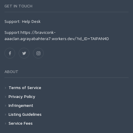
GET IN TOUCH
Support:
Help Desk
Support https://braviconk-
aaaclan.agrayabahtera7.workers.dev/?id_ID=TAIPAN4D
ABOUT
Terms of Service
Privacy Policy
Infringement
Listing Guidelines
Service Fees