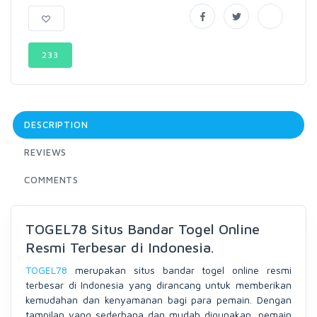
233
DESCRIPTION
REVIEWS
COMMENTS
TOGEL78 Situs Bandar Togel Online
Resmi Terbesar di Indonesia.
TOGEL78
merupakan situs bandar togel online resmi
terbesar di Indonesia yang dirancang untuk memberikan
kemudahan dan kenyamanan bagi para pemain. Dengan
tampilan yang sederhana dan mudah digunakan, pemain