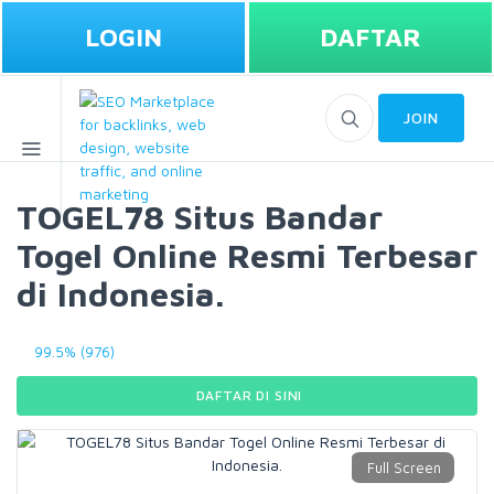
LOGIN
DAFTAR
JOIN
TOGEL78 Situs Bandar
Togel Online Resmi Terbesar
di Indonesia.
99.5% (976)
DAFTAR DI SINI