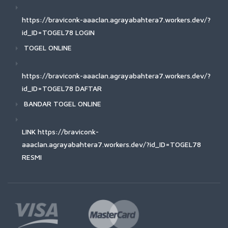
https://braviconk-aaaclan.agrayabahtera7.workers.dev/?
id_ID=TOGEL78 LOGIN
TOGEL ONLINE
https://braviconk-aaaclan.agrayabahtera7.workers.dev/?
id_ID=TOGEL78 DAFTAR
BANDAR TOGEL ONLINE
LINK https://braviconk-
aaaclan.agrayabahtera7.workers.dev/?id_ID=TOGEL78
RESMI