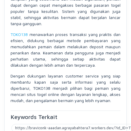
dapat dengan cepat mengakses berbagai pasaran togel
populer tanpa kesulitan. Sistem yang digunakan juga
stabil, sehingga aktivitas bermain dapat berjalan lancar
tanpa gangguan.
TOKO138
menawarkan proses transaksi yang praktis dan
efisien, didukung berbagai metode pembayaran yang
memudahkan pemain dalam melakukan deposit maupun
penarikan dana. Keamanan data pengguna juga menjadi
perhatian utama, sehingga setiap aktivitas dapat
dilakukan dengan lebih aman dan terpercaya.
Dengan dukungan layanan customer service yang siap
membantu kapan saja serta informasi yang selalu
diperbarui, TOKO138 menjadi pilihan bagi pemain yang
mencari situs togel online dengan layanan lengkap, akses
mudah, dan pengalaman bermain yang lebih nyaman.
Keywords Terkait
https://braviconk-aaaclan.agrayabahtera7.workers.dev/?id_ID