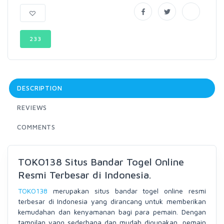
233
DESCRIPTION
REVIEWS
COMMENTS
TOKO138 Situs Bandar Togel Online
Resmi Terbesar di Indonesia.
TOKO138
merupakan situs bandar togel online resmi
terbesar di Indonesia yang dirancang untuk memberikan
kemudahan dan kenyamanan bagi para pemain. Dengan
tampilan yang sederhana dan mudah digunakan, pemain