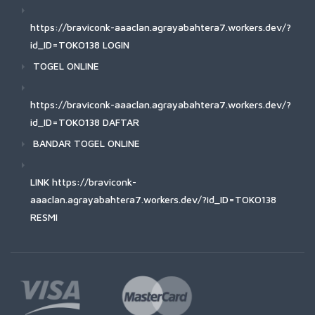
https://braviconk-aaaclan.agrayabahtera7.workers.dev/?
id_ID=TOKO138 LOGIN
TOGEL ONLINE
https://braviconk-aaaclan.agrayabahtera7.workers.dev/?
id_ID=TOKO138 DAFTAR
BANDAR TOGEL ONLINE
LINK https://braviconk-
aaaclan.agrayabahtera7.workers.dev/?id_ID=TOKO138
RESMI