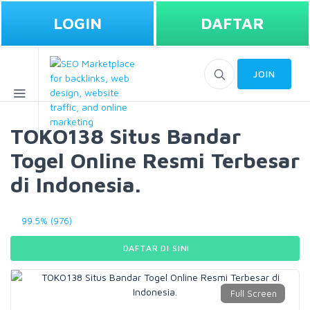
LOGIN
DAFTAR
JOIN
TOKO138 Situs Bandar
Togel Online Resmi Terbesar
di Indonesia.
99.5% (976)
DAFTAR DI SINI