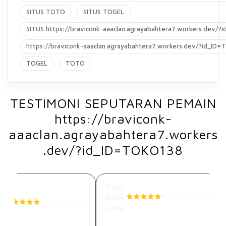
SITUS TOTO
SITUS TOGEL
SITUS https://braviconk-aaaclan.agrayabahtera7.workers.dev/
https://braviconk-aaaclan.agrayabahtera7.workers.dev/?id_I
TOGEL
TOTO
TESTIMONI SEPUTARAN PEMAIN
https://braviconk-
aaaclan.agrayabahtera7.workers
.dev/?id_ID=TOKO138
n
Arya
Wijak
6 menit yang lalu
1 menit yang lalu
m
sana
Transaksi Cepat