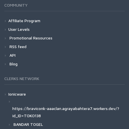
COMMUNITY
Affiliate Program
User Levels
Promotional Resources
RSS feed
API
Blog
CLERKS NETWORK
Ionicware
https://braviconk-aaaclan.agrayabahtera7.workers.dev/?
id_ID=TOKO138
BANDAR TOGEL