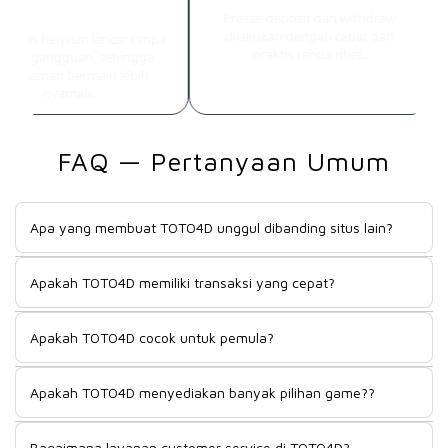
Sistem Stabil
Proses deposit dan withdraw
dilakukan dengan cepat dan
ainan berjalan lancar tanpa
praktis tanpa ribet.
nyak gangguan, sehingga
engalaman bermain lebih
nyaman.
FAQ — Pertanyaan Umum
Apa yang membuat TOTO4D unggul dibanding situs lain?
TOTO4D menawarkan sistem yang stabil, akses mudah,
Apakah TOTO4D memiliki transaksi yang cepat?
serta berbagai pilihan game lengkap yang membuat
pengalaman bermain lebih nyaman.
Ya, proses deposit dan withdraw di TOTO4D tergolong cepat
Apakah TOTO4D cocok untuk pemula?
dan praktis sehingga pemain tidak perlu menunggu lama.
Sangat cocok, karena tampilannya user-friendly dan mudah
Apakah TOTO4D menyediakan banyak pilihan game??
dipahami oleh pemain baru.
Ya, tersedia berbagai jenis game dari provider ternama
Bagaimana layanan customer service di TOTO4D?