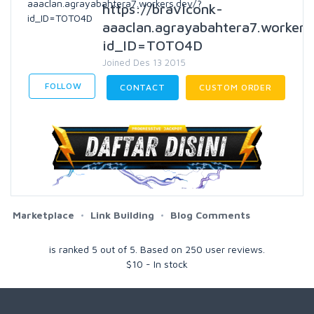
https://braviconk-
aaaclan.agrayabahtera7.workers
id_ID=TOTO4D
Joined Des 13 2015
FOLLOW
CONTACT
CUSTOM ORDER
Marketplace
Link Building
Blog Comments
is ranked
5
out of
5
. Based on
250
user reviews.
$
10
-
In stock