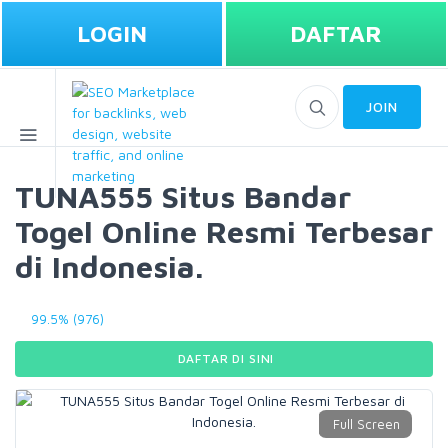
LOGIN
DAFTAR
JOIN
TUNA555 Situs Bandar
Togel Online Resmi Terbesar
di Indonesia.
99.5% (976)
DAFTAR DI SINI