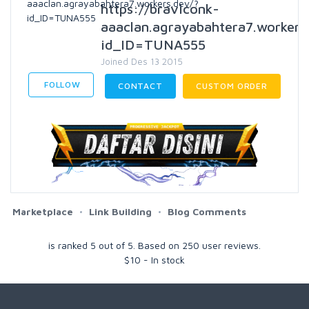
https://braviconk-
aaaclan.agrayabahtera7.workers
id_ID=TUNA555
Joined Des 13 2015
FOLLOW
CONTACT
CUSTOM ORDER
Marketplace
Link Building
Blog Comments
is ranked
5
out of
5
. Based on
250
user reviews.
$
10
-
In stock