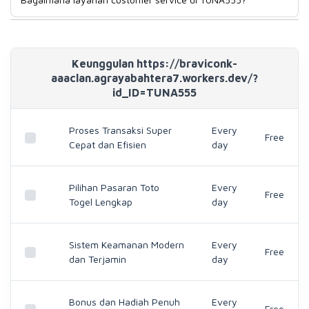
dengan fitur menarik yang membuat permainan lebih
variatif.
TUNA555 memiliki layanan customer service yang responsif
dan siap membantu pemain kapan saja jika ada kendala.
Keunggulan https://braviconk-
aaaclan.agrayabahtera7.workers.dev/?
id_ID=TUNA555
Proses Transaksi Super
Every
Free
Cepat dan Efisien
day
Pilihan Pasaran Toto
Every
Free
Togel Lengkap
day
Sistem Keamanan Modern
Every
Free
dan Terjamin
day
Bonus dan Hadiah Penuh
Every
Free