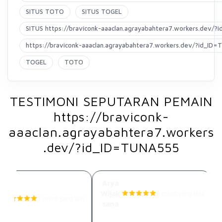
SITUS TOTO
SITUS TOGEL
SITUS https://braviconk-aaaclan.agrayabahtera7.workers.dev/
https://braviconk-aaaclan.agrayabahtera7.workers.dev/?id_I
TOGEL
TOTO
TESTIMONI SEPUTARAN PEMAIN
https://braviconk-
aaaclan.agrayabahtera7.workers
.dev/?id_ID=TUNA555
n
Arya
Wijak
6 menit yang lalu
1 menit yang lalu
sana
Transaksi Cepat