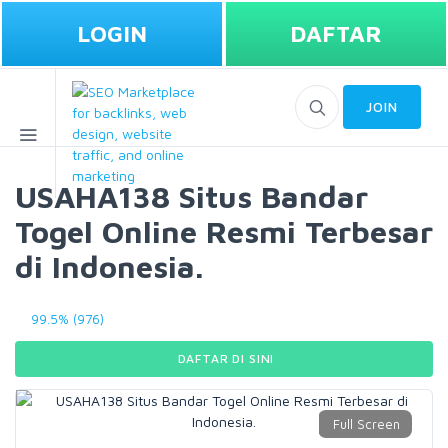
LOGIN
DAFTAR
JOIN
USAHA138 Situs Bandar
Togel Online Resmi Terbesar
di Indonesia.
99.5% (976)
DAFTAR DI SINI