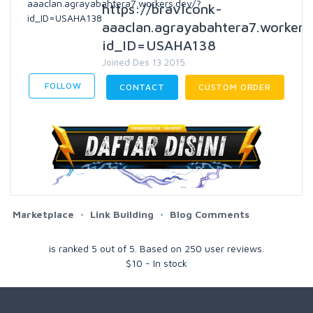
https://braviconk-
aaaclan.agrayabahtera7.workers
id_ID=USAHA138
Joined Des 13 2015
FOLLOW
CONTACT
CUSTOM ORDER
Marketplace
Link Building
Blog Comments
is ranked
5
out of
5
. Based on
250
user reviews.
$
10
-
In stock