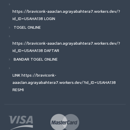
https://braviconk-aaaclan.agrayabahtera7.workers.dev/?
id_ID=USAHA138 LOGIN
TOGEL ONLINE
https://braviconk-aaaclan.agrayabahtera7.workers.dev/?
id_ID=USAHA138 DAFTAR
BANDAR TOGEL ONLINE
LINK https://braviconk-
aaaclan.agrayabahtera7.workers.dev/?id_ID=USAHA138
RESMI