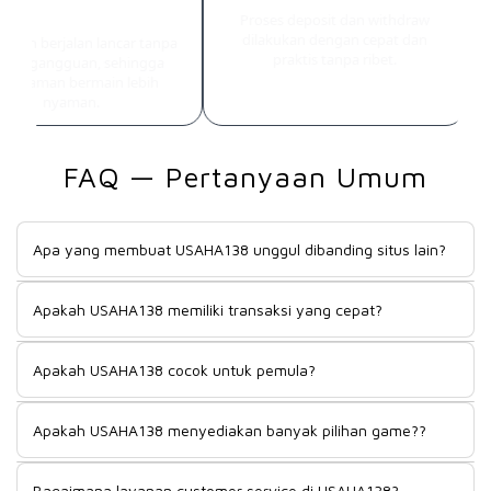
Sistem Stabil
Proses deposit dan withdraw
dilakukan dengan cepat dan
inan berjalan lancar tanpa
praktis tanpa ribet.
yak gangguan, sehingga
ngalaman bermain lebih
nyaman.
FAQ — Pertanyaan Umum
Apa yang membuat USAHA138 unggul dibanding situs lain?
USAHA138 menawarkan sistem yang stabil, akses mudah,
Apakah USAHA138 memiliki transaksi yang cepat?
serta berbagai pilihan game lengkap yang membuat
pengalaman bermain lebih nyaman.
Ya, proses deposit dan withdraw di USAHA138 tergolong
Apakah USAHA138 cocok untuk pemula?
cepat dan praktis sehingga pemain tidak perlu menunggu
lama.
Sangat cocok, karena tampilannya user-friendly dan mudah
Apakah USAHA138 menyediakan banyak pilihan game??
dipahami oleh pemain baru.
Ya, tersedia berbagai jenis game dari provider ternama
Bagaimana layanan customer service di USAHA138?