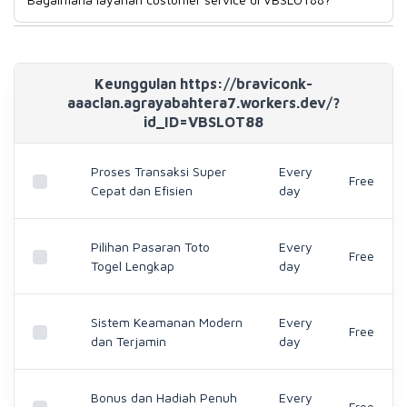
dengan fitur menarik yang membuat permainan lebih
variatif.
VBSLOT88 memiliki layanan customer service yang
responsif dan siap membantu pemain kapan saja jika ada
kendala.
Keunggulan https://braviconk-
aaaclan.agrayabahtera7.workers.dev/?
id_ID=VBSLOT88
Proses Transaksi Super
Every
Free
Cepat dan Efisien
day
Pilihan Pasaran Toto
Every
Free
Togel Lengkap
day
Sistem Keamanan Modern
Every
Free
dan Terjamin
day
Bonus dan Hadiah Penuh
Every
Free