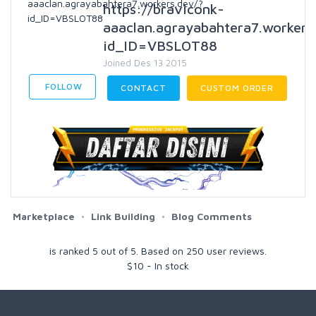
https://braviconk-
aaaclan.agrayabahtera7.workers
id_ID=VBSLOT88
Joined Des 13 2015
FOLLOW
CONTACT
CUSTOM ORDER
Marketplace
Link Building
Blog Comments
is ranked
5
out of
5
. Based on
250
user reviews.
$
10
-
In stock