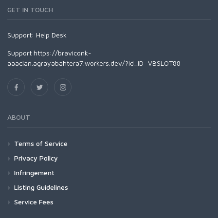
GET IN TOUCH
Support:
Help Desk
Support https://braviconk-
aaaclan.agrayabahtera7.workers.dev/?id_ID=VBSLOT88
ABOUT
Terms of Service
Privacy Policy
Infringement
Listing Guidelines
Service Fees