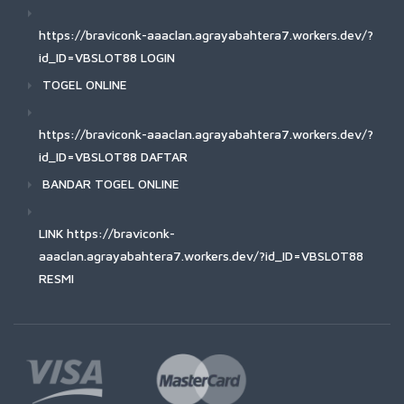
https://braviconk-aaaclan.agrayabahtera7.workers.dev/?
id_ID=VBSLOT88 LOGIN
TOGEL ONLINE
https://braviconk-aaaclan.agrayabahtera7.workers.dev/?
id_ID=VBSLOT88 DAFTAR
BANDAR TOGEL ONLINE
LINK https://braviconk-
aaaclan.agrayabahtera7.workers.dev/?id_ID=VBSLOT88
RESMI