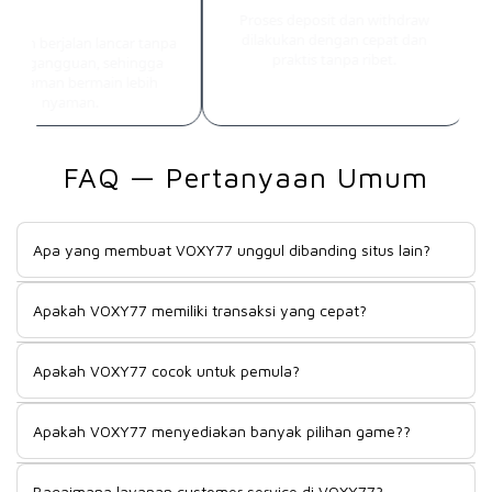
Sistem Stabil
Proses deposit dan withdraw
dilakukan dengan cepat dan
inan berjalan lancar tanpa
praktis tanpa ribet.
yak gangguan, sehingga
ngalaman bermain lebih
nyaman.
FAQ — Pertanyaan Umum
Apa yang membuat VOXY77 unggul dibanding situs lain?
VOXY77 menawarkan sistem yang stabil, akses mudah,
Apakah VOXY77 memiliki transaksi yang cepat?
serta berbagai pilihan game lengkap yang membuat
pengalaman bermain lebih nyaman.
Ya, proses deposit dan withdraw di VOXY77 tergolong cepat
Apakah VOXY77 cocok untuk pemula?
dan praktis sehingga pemain tidak perlu menunggu lama.
Sangat cocok, karena tampilannya user-friendly dan mudah
Apakah VOXY77 menyediakan banyak pilihan game??
dipahami oleh pemain baru.
Ya, tersedia berbagai jenis game dari provider ternama
Bagaimana layanan customer service di VOXY77?