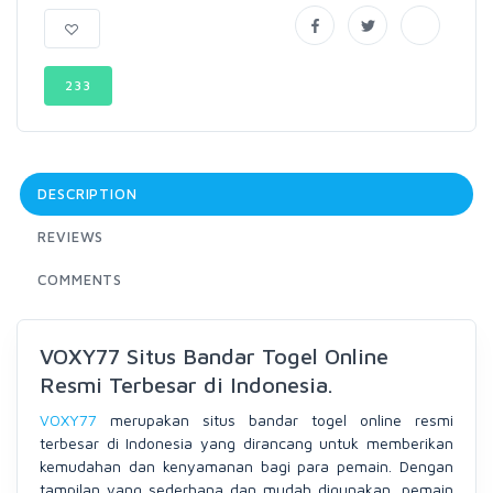
233
DESCRIPTION
REVIEWS
COMMENTS
VOXY77 Situs Bandar Togel Online
Resmi Terbesar di Indonesia.
VOXY77
merupakan situs bandar togel online resmi
terbesar di Indonesia yang dirancang untuk memberikan
kemudahan dan kenyamanan bagi para pemain. Dengan
tampilan yang sederhana dan mudah digunakan, pemain